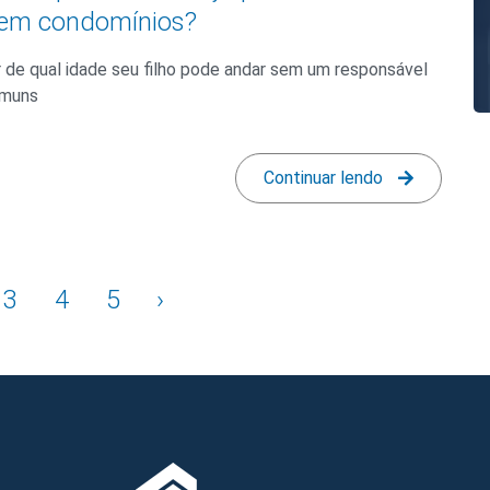
 em condomínios?
ir de qual idade seu filho pode andar sem um responsável
omuns
Continuar lendo
3
4
5
›