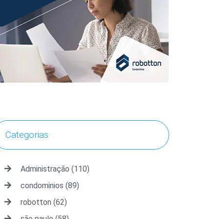
Categorias
Administração
(110)
condominios
(89)
robotton
(62)
são paulo
(58)