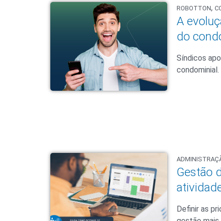
,
ROBOTTON
C
A evoluç
do cond
Síndicos apo
condominial.
ADMINISTRAÇ
Gestão d
atividad
Definir as p
gestão mais 