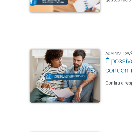
ADMINISTRAÇ
É possív
condomí
Confira a r