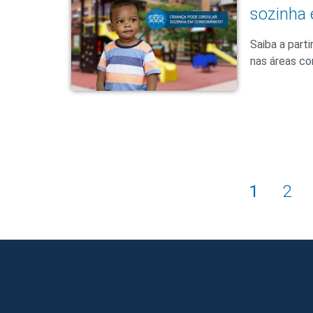
sozinha
Saiba a part
nas áreas c
1
2